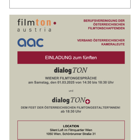
Mitgliedschaft
Berufsbilder
Service
Links
FORUM
Kontakt