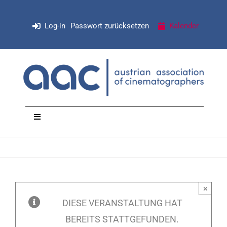
Zum
Inhalt
Log-in
Passwort zurücksetzen
Kalender
springen
Toggle
Navigation
NEWS
Organisation
×
DIESE VERANSTALTUNG HAT
Mitglieder
BEREITS STATTGEFUNDEN.