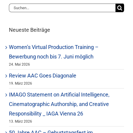
Suche
Mitgliedschaft
nach:
Berufsbilder
Neueste Beiträge
Women’s Virtual Production Training –
Service
Bewerbung noch bis 7. Juni möglich
24. Mai 2026
Links
Review AAC Goes Diagonale
19. März 2026
FORUM
IMAGO Statement on Artificial Intelligence,
Cinematographic Authorship, and Creative
Kontakt
Responsibility _ IAGA Vienna 26
13. März 2026
50 Jahre AAC – Geburtstagsfest im