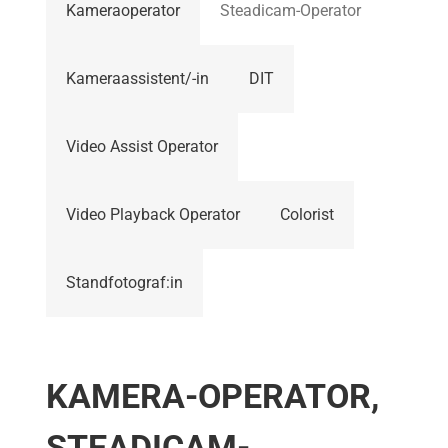
Kameraoperator
Steadicam-Operator
Mitgliedschaft
Kameraassistent/-in
DIT
Berufsbilder
Video Assist Operator
Service
Video Playback Operator
Colorist
Links
Standfotograf:in
FORUM
Kontakt
KAMERA-OPERATOR,
STEADICAM-