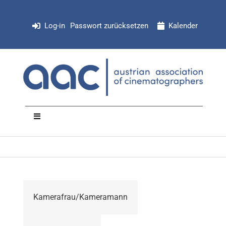
Zum
Inhalt
Log-in
Passwort zurücksetzen
Kalender
springen
Toggle
Navigation
NEWS
Organisation
Kamerafrau/Kameramann
Mitglieder