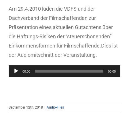
Am 29.4.2010 luden die
VDFS
und der
Mitgliedschaft
Dachverband der Filmschaffenden zur
Präsentation eines aktuellen Gutachtens über
Berufsbilder
die Haftungs-Risiken der “steuerschonenden”
Einkommensformen für Filmschaffende.Dies ist
Service
der Audiomitschnitt der Veranstaltung.
Links
Audio-
00:00
00:00
Player
FORUM
Kontakt
September 12th, 2018
|
Audio-Files