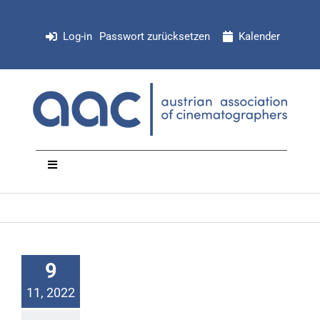
Zum
Inhalt
Log-in
Passwort zurücksetzen
Kalender
springen
Toggle
Navigation
NEWS
Organisation
9
11, 2022
Mitglieder