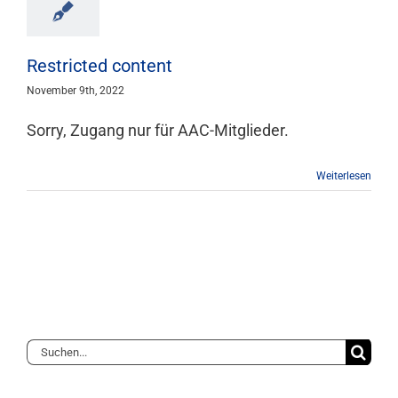
Mitgliedschaft
Restricted content
Berufsbilder
November 9th, 2022
Sorry, Zugang nur für AAC-Mitglieder.
Service
Weiterlesen
Links
FORUM
Kontakt
Suche
nach: