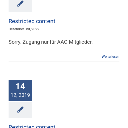
Mitgliedschaft
Restricted content
Berufsbilder
Dezember 3rd, 2022
Sorry, Zugang nur für AAC-Mitglieder.
Service
Weiterlesen
Links
14
FORUM
12, 2019
Kontakt
Restricted content