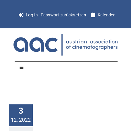
Zum
Inhalt
Log-in
Passwort zurücksetzen
Kalender
springen
Toggle
Navigation
NEWS
Organisation
3
12, 2022
Mitglieder