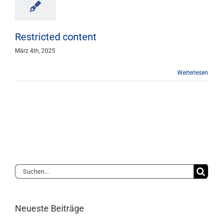
Mitgliedschaft
Restricted content
Berufsbilder
März 4th, 2025
Weiterlesen
Service
Links
FORUM
Suche
Kontakt
nach:
Neueste Beiträge