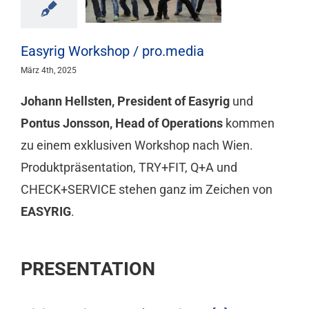
Mitgliedschaft
Easyrig Workshop / pro.media
Berufsbilder
März 4th, 2025
Johann Hellsten, President of Easyrig
und
Service
Pontus Jonsson, Head of Operations
kommen
zu einem exklusiven Workshop nach Wien.
Links
Produktpräsentation, TRY+FIT, Q+A und
CHECK+SERVICE stehen ganz im Zeichen von
FORUM
EASYRIG
.
Kontakt
PRESENTATION