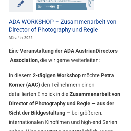
Mitgliedschaft
ADA WORKSHOP – Zusammenarbeit von
Berufsbilder
Director of Photography und Regie
März 4th, 2025
Service
Eine
Veranstaltung der ADA AustrianDirectors
Association,
die wir gerne weiterleiten:
Links
In diesem
2-tägigen Workshop
möchte
Petra
Korner (AAC)
den Teilnehmern einen
FORUM
detaillierten Einblick in die
Zusammenarbeit von
Director of Photography und Regie — aus der
Kontakt
Sicht der Bildgestaltung
— bei größeren,
internationalen Kinofilmen und high-end Serien