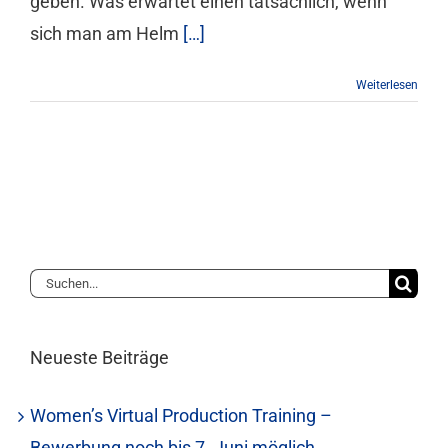
geben. Was erwartet einen tatsächlich, wenn
sich man am Helm
[…]
Weiterlesen
Suche
nach:
Neueste Beiträge
Women’s Virtual Production Training –
Bewerbung noch bis 7. Juni möglich