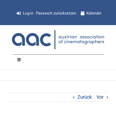
Zum
Inhalt
Log-in
Passwort zurücksetzen
Kalender
springen
Toggle
Navigation
NEWS
Organisation
Zurück
Vor
Mitglieder