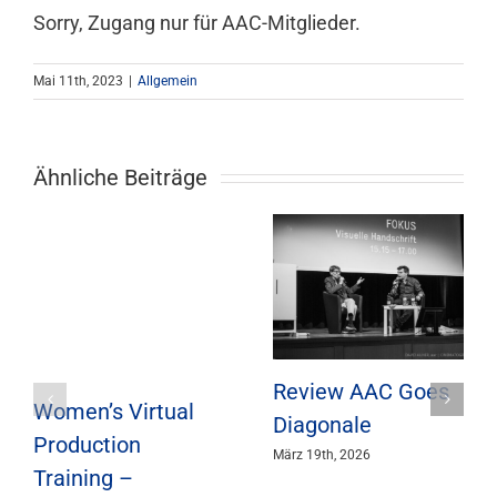
Sorry, Zugang nur für AAC-Mitglieder.
Mitgliedschaft
Mai 11th, 2023
|
Allgemein
Berufsbilder
Ähnliche Beiträge
Service
Links
FORUM
Review AAC Goes
Kontakt
Women’s Virtual
Diagonale
Production
März 19th, 2026
Training –