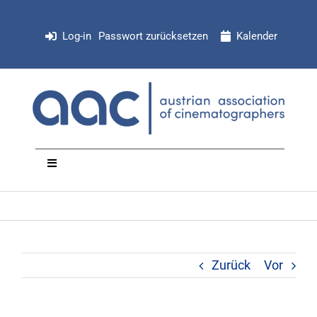
Zum
Inhalt
Log-in
Passwort zurücksetzen
Kalender
springen
Toggle
Navigation
NEWS
Organisation
Zurück
Vor
Mitglieder