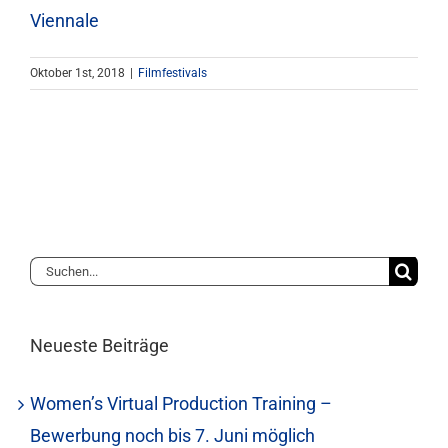
Viennale
Mitgliedschaft
Oktober 1st, 2018
|
Filmfestivals
Berufsbilder
Service
Links
Suche
FORUM
nach:
Neueste Beiträge
Kontakt
Women’s Virtual Production Training –
Bewerbung noch bis 7. Juni möglich