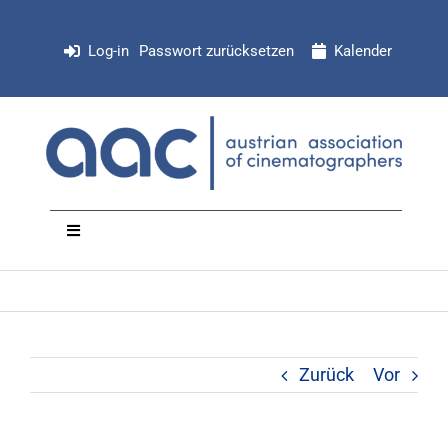
Zum
Inhalt
Log-in
Passwort zurücksetzen
Kalender
springen
Toggle
Navigation
NEWS
Organisation
Zurück
Vor
Mitglieder