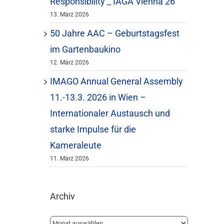
Responsibility _ IAGA Vienna 26
13. März 2026
tärke
50 Jahre AAC – Geburtstagsfest
im Gartenbaukino
n.
12. März 2026
IMAGO Annual General Assembly
11.-13.3. 2026 in Wien –
Internationaler Austausch und
starke Impulse für die
Kameraleute
11. März 2026
Archiv
Archiv