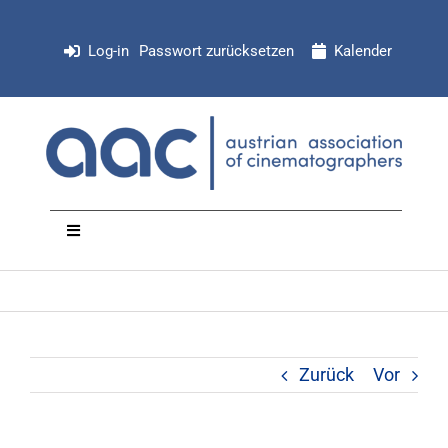
Zum
Inhalt
Log-in
Passwort zurücksetzen
Kalender
springen
Toggle
Navigation
NEWS
Organisation
Zurück
Vor
Mitglieder