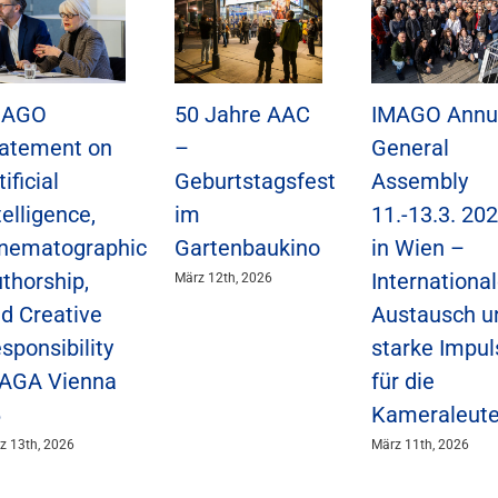
MAGO
50 Jahre AAC
IMAGO Annu
atement on
–
General
tificial
Geburtstagsfest
Assembly
telligence,
im
11.-13.3. 20
nematographic
Gartenbaukino
in Wien –
thorship,
International
März 12th, 2026
d Creative
Austausch u
sponsibility
starke Impul
IAGA Vienna
für die
6
Kameraleut
z 13th, 2026
März 11th, 2026