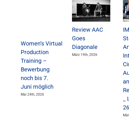
Review AAC
I
Goes
St
Women’s Virtual
Diagonale
Ar
Production
In
März 19th, 2026
Training –
Ci
Bewerbung
Au
noch bis 7.
an
Juni möglich
Re
Mai 24th, 2026
_ 
2
Mär