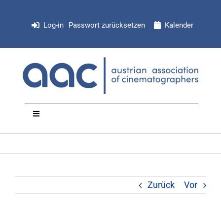
Zum
Inhalt
Log-in
Passwort zurücksetzen
Kalender
springen
Toggle
Navigation
NEWS
Organisation
Zurück
Vor
Mitglieder