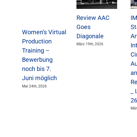
Review AAC
I
Goes
St
Women’s Virtual
Diagonale
Ar
Production
In
März 19th, 2026
Training –
Ci
Bewerbung
Au
noch bis 7.
an
Juni möglich
Re
Mai 24th, 2026
_ 
2
Mär