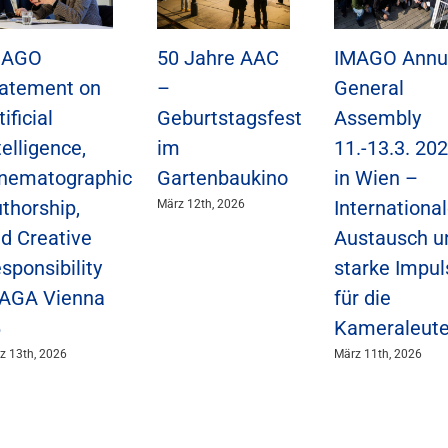
MAGO
50 Jahre AAC
IMAGO Annu
atement on
–
General
tificial
Geburtstagsfest
Assembly
telligence,
im
11.-13.3. 20
nematographic
Gartenbaukino
in Wien –
thorship,
International
März 12th, 2026
d Creative
Austausch u
sponsibility
starke Impul
IAGA Vienna
für die
6
Kameraleut
z 13th, 2026
März 11th, 2026