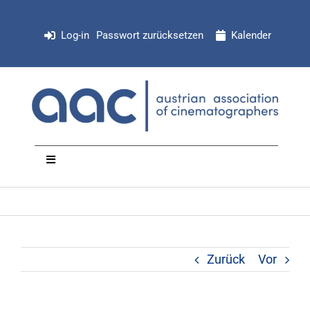
Zum
Inhalt
Log-in
Passwort zurücksetzen
Kalender
springen
Toggle
Navigation
NEWS
Organisation
Zurück
Vor
Mitglieder