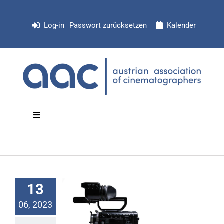
Zum
Inhalt
Log-in
Passwort zurücksetzen
Kalender
springen
Toggle
Navigation
NEWS
Organisation
13
06, 2023
Mitglieder
Nachlass von Attila Boa auf Willhaben