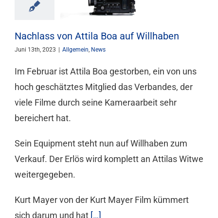
Mitgliedschaft
Nachlass von Attila Boa auf Willhaben
Berufsbilder
Juni 13th, 2023
|
Allgemein
,
News
Im Februar ist Attila Boa gestorben, ein von uns
Service
hoch geschätztes Mitglied das Verbandes, der
viele Filme durch seine Kameraarbeit sehr
Links
bereichert hat.
Sein Equipment steht nun auf Willhaben zum
FORUM
Verkauf. Der Erlös wird komplett an Attilas Witwe
weitergegeben.
Kontakt
Kurt Mayer von der Kurt Mayer Film kümmert
sich darum und hat
[…]