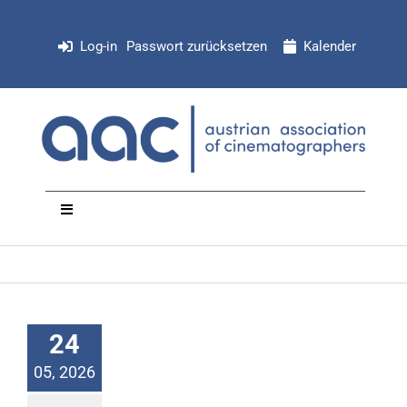
Zum
Inhalt
Log-in
Passwort zurücksetzen
Kalender
springen
Toggle
Navigation
NEWS
Organisation
24
05, 2026
Mitglieder