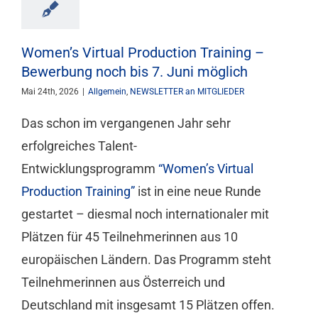
Mitgliedschaft
Women’s Virtual Production Training –
Berufsbilder
Bewerbung noch bis 7. Juni möglich
Mai 24th, 2026
|
Allgemein
,
NEWSLETTER an MITGLIEDER
Service
Das schon im vergangenen Jahr sehr
erfolgreiches Talent-
Links
Entwicklungsprogramm
“Women’s Virtual
Production Training”
ist in eine neue Runde
FORUM
gestartet – diesmal noch internationaler mit
Plätzen für 45 Teilnehmerinnen aus 10
Kontakt
europäischen Ländern. Das Programm steht
Teilnehmerinnen aus Österreich und
Deutschland mit insgesamt 15 Plätzen offen.