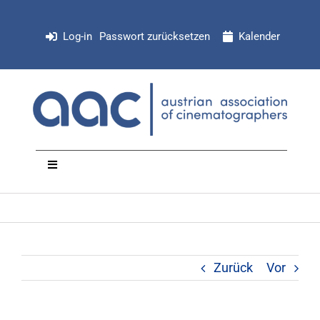
Zum
Inhalt
Log-in
Passwort zurücksetzen
Kalender
springen
Toggle
Navigation
NEWS
Organisation
Zurück
Vor
Mitglieder