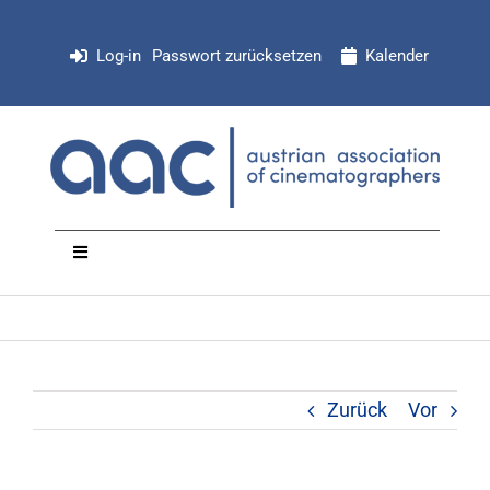
Zum
Inhalt
Log-in
Passwort zurücksetzen
Kalender
springen
Toggle
Navigation
NEWS
Organisation
Zurück
Vor
Mitglieder