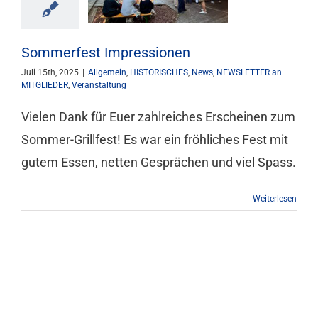
Mitgliedschaft
Sommerfest Impressionen
Berufsbilder
Juli 15th, 2025
|
Allgemein
,
HISTORISCHES
,
News
,
NEWSLETTER an
MITGLIEDER
,
Veranstaltung
Vielen Dank für Euer zahlreiches Erscheinen zum
Service
Sommer-Grillfest! Es war ein fröhliches Fest mit
gutem Essen, netten Gesprächen und viel Spass.
Links
Weiterlesen
FORUM
Kontakt