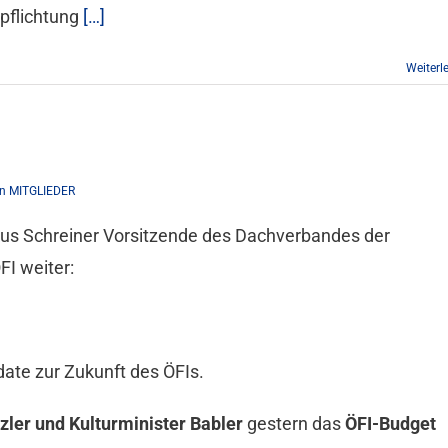
rpflichtung
[…]
Weiterl
n MITGLIEDER
rkus Schreiner Vorsitzende des Dachverbandes der
FI weiter:
date zur Zukunft des ÖFIs.
zler und Kulturminister Babler
gestern das
ÖFI-Budget