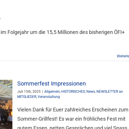
.
ie im Folgejahr um die 15,5 Millionen des bisherigen ÖFI+
Weiterl
Sommerfest Impressionen
Juli 15th, 2025
|
Allgemein
,
HISTORISCHES
,
News
,
NEWSLETTER an
MITGLIEDER
,
Veranstaltung
Vielen Dank für Euer zahlreiches Erscheinen zum
Sommer-Grillfest! Es war ein fröhliches Fest mit
gutem Essen, netten Gesprächen und viel Spass.