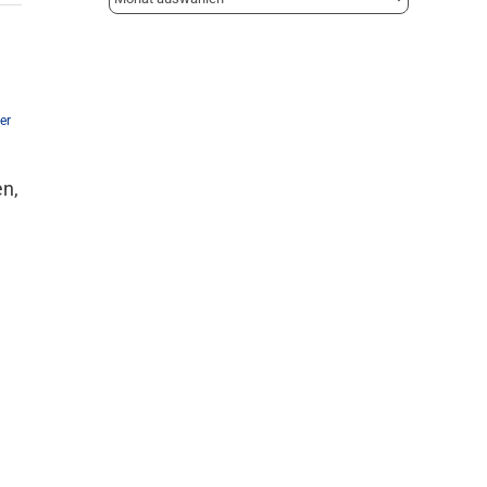
er
en,